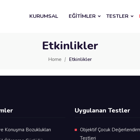
KURUMSAL
EĞİTİMLER
TESTLER
Etkinlikler
Home
Etkinlikler
imler
Uygulanan Testler
ve Konuşma Bozuklukları
Objektif Çocuk Değerlendir
Testleri