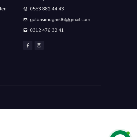
eri
0553 882 44 43
golbasimogan06@gmail.com
0312 476 32 41