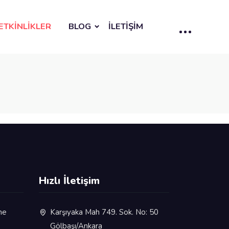
ETKİNLİKLER
BLOG
İLETİŞİM
Hızlı İletişim
me
Karşıyaka Mah 749. Sok. No: 50
Gölbaşı/Ankara