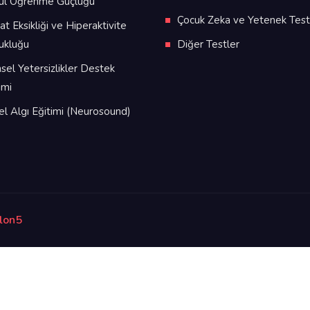
ül Öğrenme Güçlüğü
Çocuk Zeka ve Yetenek Testl
at Eksikliği ve Hiperaktivite
ukluğu
Diğer Testler
nsel Yetersizlikler Destek
imi
sel Algı Eğitimi (Neurosound)
lon5