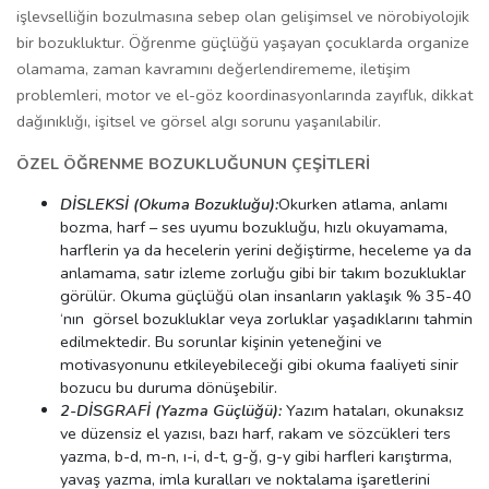
işlevselliğin bozulmasına sebep olan gelişimsel ve nörobiyolojik
bir bozukluktur. Öğrenme güçlüğü yaşayan çocuklarda organize
olamama, zaman kavramını değerlendirememe, iletişim
problemleri, motor ve el-göz koordinasyonlarında zayıflık, dikkat
dağınıklığı, işitsel ve görsel algı sorunu yaşanılabilir.
ÖZEL ÖĞRENME BOZUKLUĞUNUN ÇEŞİTLERİ
DİSLEKSİ (Okuma Bozukluğu):
Okurken atlama, anlamı
bozma, harf – ses uyumu bozukluğu, hızlı okuyamama,
harflerin ya da hecelerin yerini değiştirme, heceleme ya da
anlamama, satır izleme zorluğu gibi bir takım bozukluklar
görülür. Okuma güçlüğü olan insanların yaklaşık % 35-40
‘nın görsel bozukluklar veya zorluklar yaşadıklarını tahmin
edilmektedir. Bu sorunlar kişinin yeteneğini ve
motivasyonunu etkileyebileceği gibi okuma faaliyeti sinir
bozucu bu duruma dönüşebilir.
2-DİSGRAFİ (Yazma Güçlüğü):
Yazım hataları, okunaksız
ve düzensiz el yazısı, bazı harf, rakam ve sözcükleri ters
yazma, b-d, m-n, ı-i, d-t, g-ğ, g-y gibi harfleri karıştırma,
yavaş yazma, imla kuralları ve noktalama işaretlerini