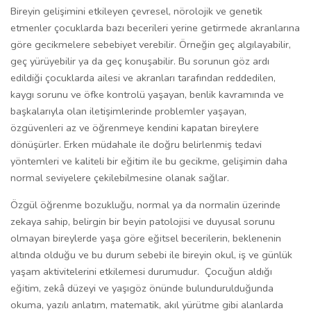
Bireyin gelişimini etkileyen çevresel, nörolojik ve genetik
etmenler çocuklarda bazı becerileri yerine getirmede akranlarına
göre gecikmelere sebebiyet verebilir. Örneğin geç algılayabilir,
geç yürüyebilir ya da geç konuşabilir. Bu sorunun göz ardı
edildiği çocuklarda ailesi ve akranları tarafından reddedilen,
kaygı sorunu ve öfke kontrolü yaşayan, benlik kavramında ve
başkalarıyla olan iletişimlerinde problemler yaşayan,
özgüvenleri az ve öğrenmeye kendini kapatan bireylere
dönüşürler. Erken müdahale ile doğru belirlenmiş tedavi
yöntemleri ve kaliteli bir eğitim ile bu gecikme, gelişimin daha
normal seviyelere çekilebilmesine olanak sağlar.
Özgül öğrenme bozukluğu, normal ya da normalin üzerinde
zekaya sahip, belirgin bir beyin patolojisi ve duyusal sorunu
olmayan bireylerde yaşa göre eğitsel becerilerin, beklenenin
altında olduğu ve bu durum sebebi ile bireyin okul, iş ve günlük
yaşam aktivitelerini etkilemesi durumudur. Çocuğun aldığı
eğitim, zekâ düzeyi ve yaşıgöz önünde bulundurulduğunda
okuma, yazılı anlatım, matematik, akıl yürütme gibi alanlarda