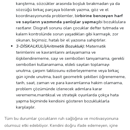
karıştırma, sözcükler arasında boşluk bırakmadan ya da
sözcüğü birkaç parçaya bölerek yazma, göz ve el
koordinasyonunda problemler, b
irbirine benzeyen harf
ve sayıların yazımında yanlışlar yapma
gibi bozuklulara
rastlanır. Disgrafi sorunu olan çocuklar defter tutmada ve
kalem kontrolünde sorun yaşadıkları gibi karmaşık, zor
okunan, biçimsiz, hatalı bir el yazısına sahiptirler.
3-DİSKALKULİ(Aritmetik Bozukluk):
Matematik
terimlerini ve kavramlarını anlayamama ve
ilişkilendirememe, sayı ve sembolleri tanıyamama, gerekli
sembolleri kullanamama, eldeli sayıları toplamayı
unutma, çarpım tablosunu ezberleyememe veya birkaç
gün içinde unutma, basit geometrik şekilleri öğrenememe,
tarih, saat, zaman ve para kavramlarına hakim olamama,
problem çözümünde izlenecek adımlara karar
verememe,mantıksal ve stratejik oyunlarda çokça hata
yapma biçiminde kendisini gösteren bozukluklarla
karşılaşılır.
Tüm bu durumlar çocukların ruh sağlığına ve motivasyonuna
olumsuz etki edebiliyor. Kendini doğru ifade edemeyen, içine